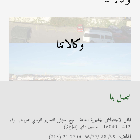
وكالاتنا
اتصل بنا
المقر الاجتماعي للمديرية العامة
: نهج جيش التحرير الوطني ص.ب رقم
412 - 16040 - حسين داي (الجزائر)
الهاتف
: 99/ 88 /66/77 00 77 21 (213)