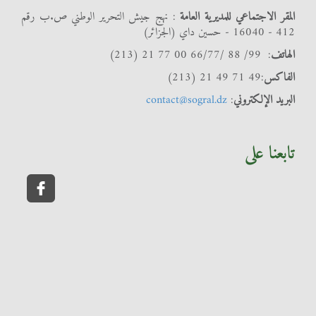
المقر الاجتماعي للمديرية العامة
: نهج جيش التحرير الوطني ص.ب رقم
412 - 16040 - حسين داي (الجزائر)
الهاتف
: 99/ 88 /66/77 00 77 21 (213)
الفاكس
:49 71 49 21 (213)
البريد الإلكتروني
:
contact@sogral.dz
تابعنا على