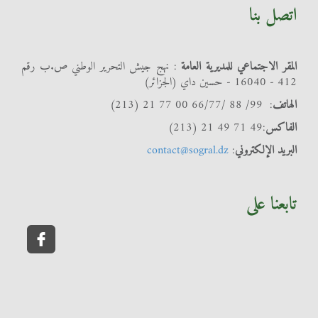
اتصل بنا
المقر الاجتماعي للمديرية العامة
: نهج جيش التحرير الوطني ص.ب رقم
412 - 16040 - حسين داي (الجزائر)
الهاتف
: 99/ 88 /66/77 00 77 21 (213)
الفاكس
:49 71 49 21 (213)
البريد الإلكتروني
:
contact@sogral.dz
تابعنا على