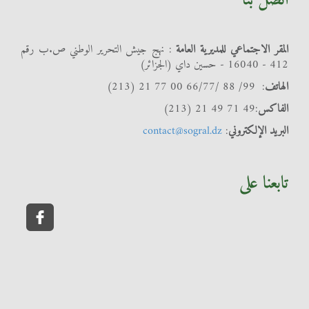
اتصل بنا
المقر الاجتماعي للمديرية العامة
: نهج جيش التحرير الوطني ص.ب رقم
412 - 16040 - حسين داي (الجزائر)
الهاتف
: 99/ 88 /66/77 00 77 21 (213)
الفاكس
:49 71 49 21 (213)
البريد الإلكتروني
:
contact@sogral.dz
تابعنا على