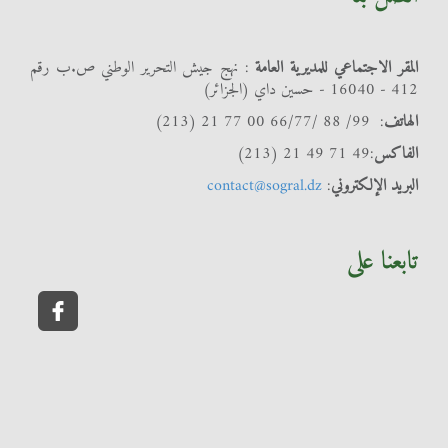
المقر الاجتماعي للمديرية العامة
: نهج جيش التحرير الوطني ص.ب رقم
412 - 16040 - حسين داي (الجزائر)
الهاتف
: 99/ 88 /66/77 00 77 21 (213)
الفاكس
:49 71 49 21 (213)
البريد الإلكتروني
:
contact@sogral.dz
تابعنا على