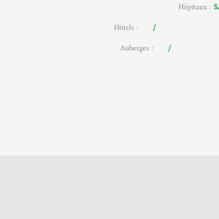
Hôpitaux :
Hôtels :
Auberges :