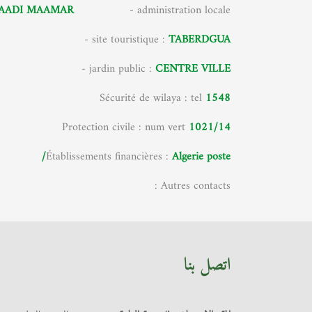
SAADI MAAMAR
- administration locale
/
- site touristique :
TABERDGUA
/
- jardin public :
CENTRE VILLE
Sécurité de wilaya : tel
1548
Protection civile : num vert
1021/14
Établissements financières :
Algerie poste/
Autres contacts :
اتصل بنا