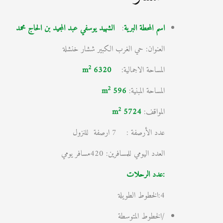
اسم المحطة البرية
:
الشهيد يوسفي عبد المجيد بن الحاج محمد
العنوان: حي الغرب الكبير ششار خنشلة
2
المساحة الاجمالية:
6320 m
2
المساحة المبنية:
596 m
2
المواقف:
5724
m
عدد الأرصفة : 7 ارصفة للنزول
العدد اليومي للمسافرين: 420مسافر يومي
:عدد الرحلات
4:الخطوط الطويلة
/الخطوط المتوسطة