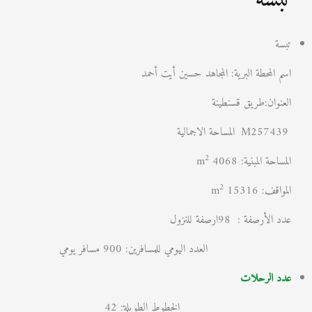
تبسة
اسم المحطة البرية: المجاهد حسين أيت أحمد
العنوان:طريق قسنطينة
M257439
المساحة الاجمالية
2
المساحة المبنية: 4068 m
2
المواقف: 15316 m
عدد الأرصفة : 98ارصفة للنزول
العدد اليومي للمسافرين: 900 مسافر يومي
عدد الرحلات
الخطوط الطويلة: 42