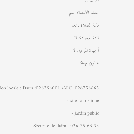
انترنت :لا
حفظ الامتعة: نعم
قاعة الصلاة : نعم
قاعة الرضاعة: لا
أجهزة المراقبة: لا
عناوين مهمة:
on locale : Daïra :026756001 /APC :026756665
 site touristique /
/ - jardin public /
Sécurité de daïra : 026 75 63 33