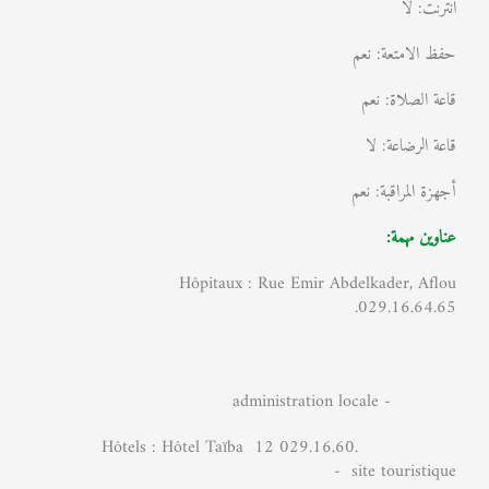
انترنت: لا
حفظ الامتعة: نعم
قاعة الصلاة: نعم
قاعة الرضاعة: لا
أجهزة المراقبة: نعم
عناوين مهمة:
Hôpitaux : Rue Emir Abdelkader, Aflou
029.16.64.65.
- administration locale
Hôtels : Hôtel Taïba 12 029.16.60.
- site touristique