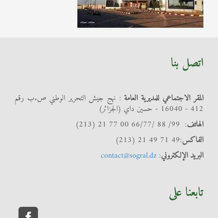
اتصل بنا
المقر الاجتماعي للمديرية العامة
: نهج جيش التحرير الوطني ص.ب رقم
412 - 16040 - حسين داي (الجزائر)
الهاتف
: 99/ 88 /66/77 00 77 21 (213)
الفاكس
:49 71 49 21 (213)
البريد الإلكتروني
:
contact@sogral.dz
تابعنا على