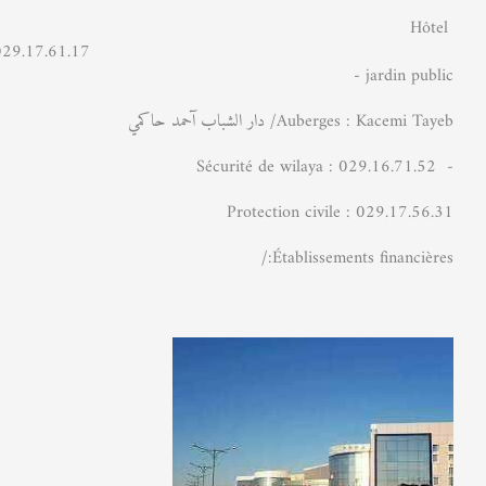
Hôtel
NANE.029.17.61.17
- jardin public
Auberges : Kacemi Tayeb/ دار الشباب آحمد حاكمي
- Sécurité de wilaya : 029.16.71.52
Protection civile : 029.17.56.31
Établissements financières:/