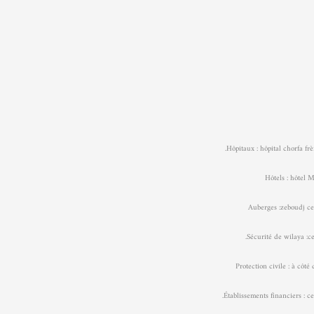
Hôpitaux : hôpital chorfa frèr
Hôtels : hôte
Auberges :zeboudj ce
Sécurité de wilaya :cen
Protection civile : à côté 
Établissements financiers : cen