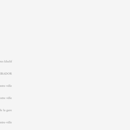
es khelif.
l MIRADOR
ntre-ville
tre ville.
de la gare
tre-ville.