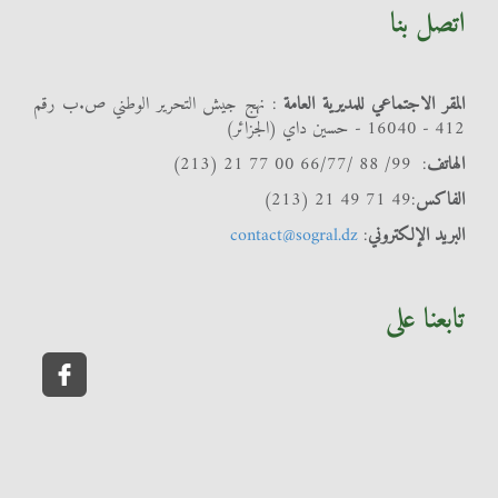
اتصل بنا
المقر الاجتماعي للمديرية العامة
: نهج جيش التحرير الوطني ص.ب رقم
412 - 16040 - حسين داي (الجزائر)
الهاتف
: 99/ 88 /66/77 00 77 21 (213)
الفاكس
:49 71 49 21 (213)
البريد الإلكتروني
:
contact@sogral.dz
تابعنا على