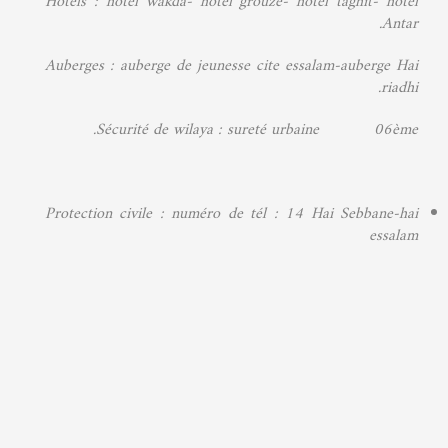
Hôtels : hôtel wakda- hôtel grouze- hôtel taghit- hôtel
.
Antar
Auberges : auberge de jeunesse cite essalam-auberge Hai
.
riadhi
.
Sécurité de wilaya : sureté urbaine 06ème
Protection civile : numéro de tél : 14 Hai Sebbane-hai
essalam