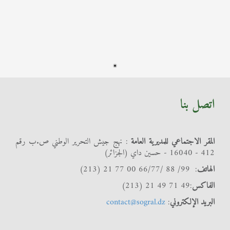
اتصل بنا
المقر الاجتماعي للمديرية العامة
: نهج جيش التحرير الوطني ص.ب رقم
412 - 16040 - حسين داي (الجزائر)
الهاتف
: 99/ 88 /66/77 00 77 21 (213)
الفاكس
:49 71 49 21 (213)
البريد الإلكتروني
:
contact@sogral.dz