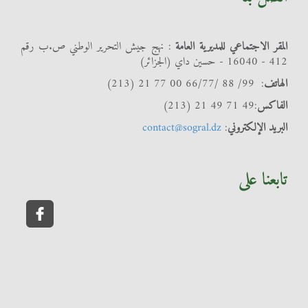
المقر الاجتماعي للمديرية العامة
: نهج جيش التحرير الوطني ص.ب رقم
412 - 16040 - حسين داي (الجزائر)
الهاتف
: 99/ 88 /66/77 00 77 21 (213)
الفاكس
:49 71 49 21 (213)
البريد الإلكتروني
:
contact@sogral.dz
تابعنا على