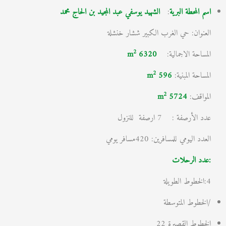
اسم المحطة البرية
:
الشهيد يوسفي عبد المجيد بن الحاج محمد
العنوان: حي الغرب الكبير ششار خنشلة
2
المساحة الاجمالية:
6320 m
2
المساحة المبنية:
596 m
2
المواقف:
5724
m
عدد الأرصفة : 7 ارصفة للنزول
العدد اليومي للمسافرين: 420مسافر يومي
:عدد الرحلات
4:الخطوط الطويلة
/الخطوط المتوسطة
الخطوط القصيرة 22