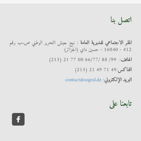
اتصل بنا
المقر الاجتماعي للمديرية العامة
: نهج جيش التحرير الوطني ص.ب رقم
412 - 16040 - حسين داي (الجزائر)
الهاتف
: 99/ 88 /66/77 00 77 21 (213)
الفاكس
:49 71 49 21 (213)
البريد الإلكتروني
:
contact@sogral.dz
تابعنا على