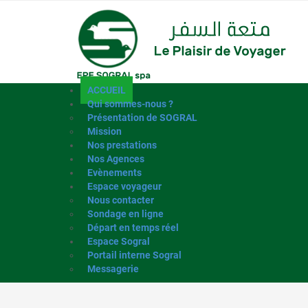
ACCUEIL
Qui sommes-nous ?
Présentation de SOGRAL
Mission
Nos prestations
Nos Agences
Evènements
Espace voyageur
Nous contacter
Sondage en ligne
Départ en temps réel
Espace Sogral
Portail interne Sogral
Messagerie