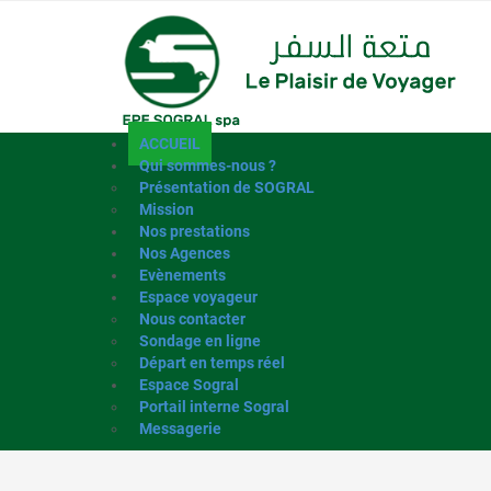
ACCUEIL
Qui sommes-nous ?
Présentation de SOGRAL
Mission
Nos prestations
Nos Agences
Evènements
Espace voyageur
Nous contacter
Sondage en ligne
Départ en temps réel
Espace Sogral
Portail interne Sogral
Messagerie