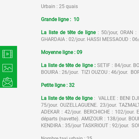
Urbain : 25 quais
Grande ligne :
10
La liste de tête de ligne
: 50/jour, ORAN :
GHARDAIA : 02/jour. HASSI MESSAOUD : 06/
Moyenne ligne :
09
La liste de tête de ligne
:
SETIF : 84/jour. 
BOUIRA : 26/jour. TIZI OUZOU : 46/jour. B
Petite ligne : 32
La liste de tête de ligne
: VALLEE : BENI DJE
75/jour. OUZELLAGUENE. 23/jour. TAZMALT 
ADEKAR : 42/jour. BERCHICHE : 102/jour. 
départs (navette). AMIZOUR : 138/jour. BO
KENDIRA : 35/jour TASKRIOUT : 92/jour. SOU
Nombre taxi urbain : 25