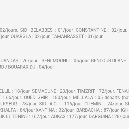
 02/jours. SIDI BELABBES : 01/jour. CONSTANTINE : 02/jour.
jour. OUARGLA : 02/jour. TAMANRASSET : 01/jour.
BOUANDAS : 26/jour. BENI MOUHLI : 06/jour. BENI OURTILANE : 
ORDJ BOUARARIDJ : 04/jour.
LLIL : 18/jour. SEMAOUNE : 23/jour. TIMZRIT : 72/jour. FENA
: 66/jour. OUED GHIR : 180/jour. MELLALA : 05 départs (nave
ELKSEUR : 78/jour. SIDI AICH : 116/jour. CHEMINI : 24/jour
UKHALFA : 84/jour.XANTINA : 32/jour. BARBACHA : 87/jour. IGH
K EL TENINE : 167/jour. AOKAS : 177/jour. DARGUINA : 28/jour