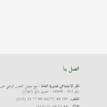
اتصل بنا
المقر الاجتماعي للمديرية العامة
: نهج جيش التحرير الوطني ص
رقم 412 - 16040 - حسين داي (الجزائر)
الهاتف
: 99/ 88 /66/77 00 77 21 (213)
الفاكس
:49 71 49 21 (213)