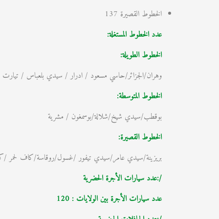
الخطوط القصيرة 137
عدد الخطوط المستغلة:
الخطوط الطويلة:
وهران/الجزائر/حاسي مسعود / ادرار / سيدي بلعباس / تيارت /
الخطوط المتوسطة:
بوقطب/سيدي شيخ/شلالة/بوسمغون / مشرية
الخطوط القصيرة:
بريزينة/سيدي عامر/سيدي تيفور /غسول/روقاسة/كاف لحمر /كرك
/:عدد سيارات الأجرة الحضرية
عدد سيارات الأجرة بين الولايات : 120