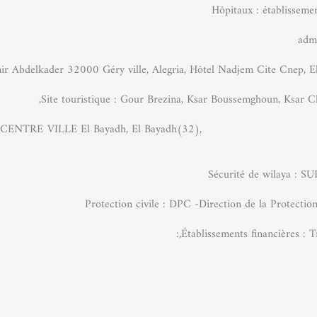
Hôpitaux : établisseme
mir Abdelkader 32000 Géry ville, Alegria, Hôtel Nadjem Cite Cnep, E
EL BAYADH CENTRE VILLE El Bayadh, El Bayad