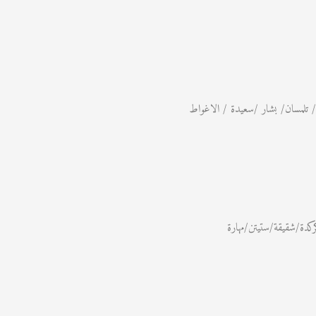
 تلمسان/ بشار /سعيدة / الاغواط
دة/شقيقة/ستيتن/مهارة