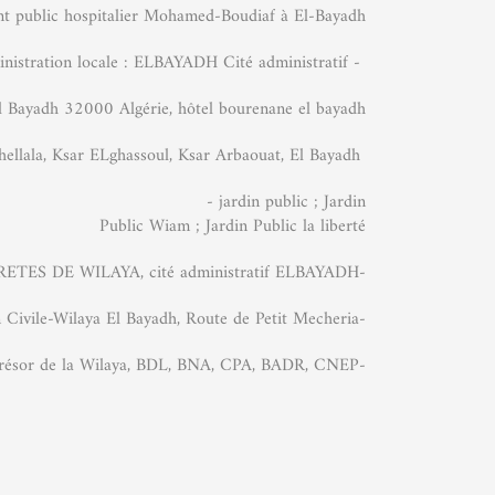
nt public hospitalier Mohamed-Boudiaf à El-Bayadh
- administration locale : ELBAYADH Cité administratif
l Bayadh 32000 Algérie, hôtel bourenane el bayadh
Site touristique : Gour Brezina, Ksar Boussemghoun, Ksar Chellala, Ksar ELghassoul, Ksar Arbaouat, El Bayadh,
h(32), - jardin public ; Jardin
Public Wiam ; Jardin Public la liberté
-Sécurité de wilaya : SURETES DE WILAYA, cité administratif ELBAYADH
-Protection civile : DPC -Direction de la Protection Civile-Wilaya El Bayadh, Route de Petit Mecheria
-Établissements financières : Trésor de la Wilaya, BDL, BNA, CPA, BADR, CNEP,: