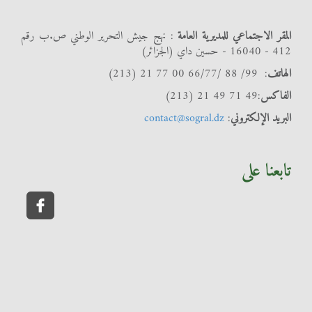
المقر الاجتماعي للمديرية العامة
: نهج جيش التحرير الوطني ص.ب رقم
412 - 16040 - حسين داي (الجزائر)
الهاتف
: 99/ 88 /66/77 00 77 21 (213)
الفاكس
:49 71 49 21 (213)
البريد الإلكتروني
:
contact@sogral.dz
تابعنا على