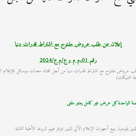
إعلان عن طلب عروض مفتوح مع اشتراط قدرات دنيا
رقم 01.م م و ع/م ع/2024
عة الشيكات)
صة الواحدة كل عرض غير كامل يعتبر ملغى
ن يقومون ببيع أجهزت الإعلام الآلي الذين تتوفر فيهم شروط الأهلية التالية: