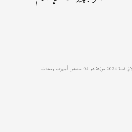
تعلن شركة استغلال وتسيير المحطات البرية للجزائر صوقرال عن طلب عروض مفتوح مع اشتراط قدرات دنيا من أجل اقتناء معدات ووسائل للإعلام الآلي لسنة 2024 موزعة عبر 04 حصص أجهزت ومعدات