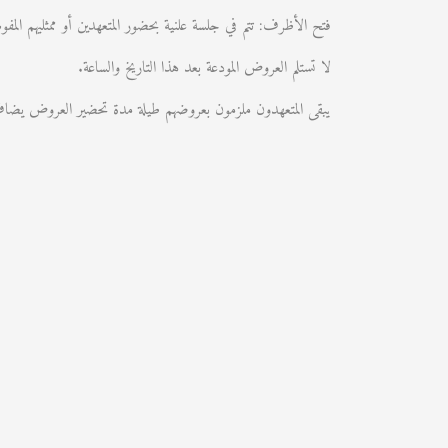
فتح الأظرف: تتم في جلسة علنية بحضور المتعهدين أو ممثليهم المفوضين 
لا تستلم العروض المودعة بعد هذا التاريخ والساعة.
يبقى المتعهدون ملزمون بعروضهم طيلة مدة تحضير العروض يضاف إليها مد