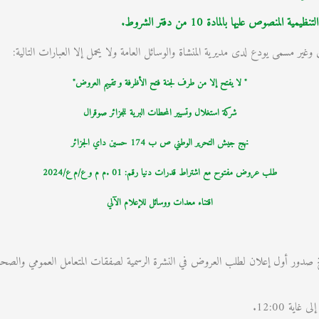
صوص عليها بالمادة 10 من دفتر الشروط.
ير مسمى يودع لدى مديرية المنشاة والوسائل العامة ولا يحمل إلا العبارات التالية:
" لا يفتح إلا من طرف لجنة فتح الأظرفة و تقييم العروض"
شركة استغلال وتسيير المحطات البرية للجزائر صوقرال
نهج جيش التحرير الوطني ص ب 174 حسين داي الجزائر
طلب عروض مفتوح مع اشتراط قدرات دنيا رقم: 01 .م م و ع/م ع/2024
اقتناء معدات ووسائل للإعلام الآلي
بثلاثون (30) يوم ابتداء من تاريخ صدور أول إعلان لطلب العروض في النشرة الرسمية لصفقات المتعامل 
ية 12:00.