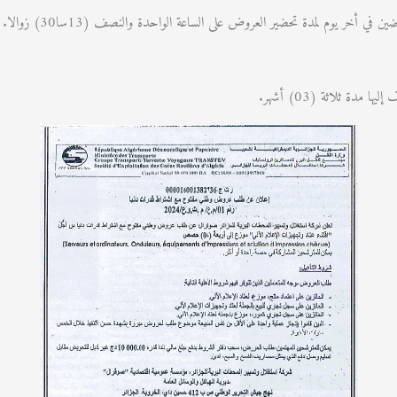
في أخر يوم لمدة تحضير العروض على الساعة الواحدة والنصف (13سا30) زوالا.
ة ثلاثة (03) أشهر.