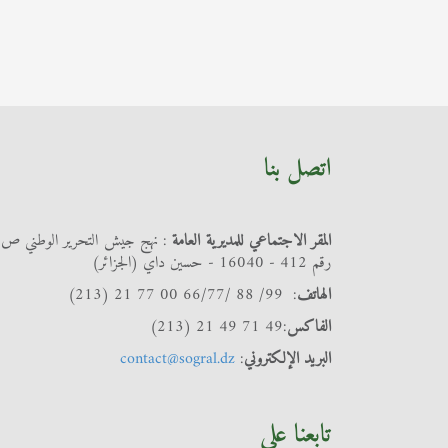
اتصل بنا
المقر الاجتماعي للمديرية العامة
: نهج جيش التحرير الوطني ص
رقم 412 - 16040 - حسين داي (الجزائر)
الهاتف
: 99/ 88 /66/77 00 77 21 (213)
الفاكس
:49 71 49 21 (213)
البريد الإلكتروني
:
contact@sogral.dz
تابعنا على