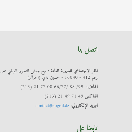
اتصل بنا
المقر الاجتماعي للمديرية العامة
: نهج جيش التحرير الوطني ص
رقم 412 - 16040 - حسين داي (الجزائر)
الهاتف
: 99/ 88 /66/77 00 77 21 (213)
الفاكس
:49 71 49 21 (213)
البريد الإلكتروني
:
contact@sogral.dz
تابعنا على