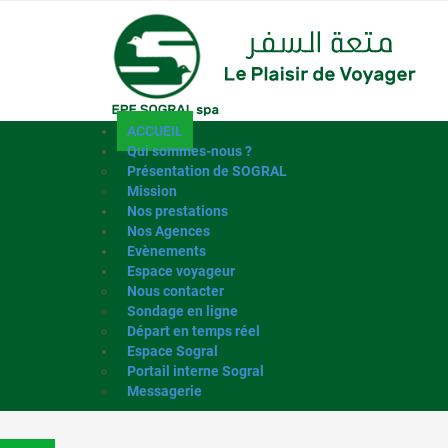
ACCUEIL
Qui sommes-nous ?
Présentation de SOGRAL
Mission
Nos prestations
Nos Agences
Evènements
Espace voyageur
Nous contacter
Sondage en ligne
Départ en temps réel
Espace Sogral
Portail interne Sogral
Messagerie