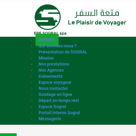
ACCUEIL
Qui sommes-nous ?
Présentation de SOGRAL
Mission
Nos prestations
Nos Agences
Evènements
Espace voyageur
Nous contacter
Sondage en ligne
Départ en temps réel
Espace Sogral
Portail interne Sogral
Messagerie