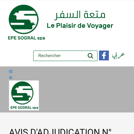
عربي
AVIS D'ADJUDICATION N°